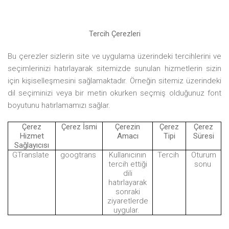
Tercih Çerezleri
Bu çerezler sizlerin site ve uygulama üzerindeki tercihlerini ve
seçimlerinizi hatırlayarak sitemizde sunulan hizmetlerin sizin
için kişiselleşmesini sağlamaktadır. Örneğin sitemiz üzerindeki
dil seçiminizi veya bir metin okurken seçmiş olduğunuz font
boyutunu hatırlamamızı sağlar.
Çerez
Çerez İsmi
Çerezin
Çerez
Çerez
Hizmet
Amacı
Tipi
Süresi
Sağlayıcısı
GTranslate
googtrans
Kullanıcının
Tercih
Oturum
tercih ettiği
sonu
dili
hatırlayarak
sonraki
ziyaretlerde
uygular.