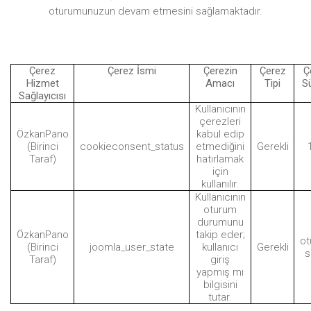
oturumunuzun devam etmesini sağlamaktadır.
Çerez
Çerez İsmi
Çerezin
Çerez
Ç
Hizmet
Amacı
Tipi
S
Sağlayıcısı
Kullanıcının
çerezleri
ÖzkanPano
kabul edip
(Birinci
cookieconsent_status
etmediğini
Gerekli
1
Taraf)
hatırlamak
için
kullanılır.
Kullanıcının
oturum
durumunu
ÖzkanPano
takip eder;
ot
(Birinci
joomla_user_state
kullanıcı
Gerekli
s
Taraf)
giriş
yapmış mı
bilgisini
tutar.