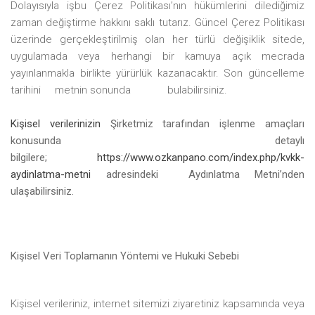
Dolayısıyla işbu Çerez
Politikası’nın
hükümlerini dilediğimiz
zaman değiştirme hakkını saklı tutarız. Güncel Çerez Politikası
üzerinde gerçekleştirilmiş olan her türlü değişiklik sitede,
uygulamada veya herhangi bir kamuya açık mecrada
yayınlanmakla birlikte yürürlük kazanacaktır. Son güncelleme
tarihini
metnin
sonunda
bulabilirsiniz.
Kişisel verilerinizin
Şirketmiz
tarafından işlenme amaçları
konusunda detaylı
bilgilere;
https://www.ozkanpano.com/index.php/kvkk-
aydinlatma-metni
adresindeki
Aydınlatma
Metni’nden
ulaşabilirsiniz.
Kişisel Veri Toplamanın Yöntemi ve Hukuki Sebebi
Kişisel verileriniz, internet sitemizi ziyaretiniz kapsamında veya