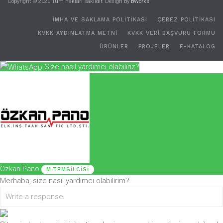
Copyright © 2020 Tüm hakları saklıdır. Design By
BWorks
İMHA VE SAKLAMA POLİTİKASI
ÇEREZ POLİTİKASI
KVKK AYDINLATMA METNI
KVKK VERI BAŞVURU FORMU
ÜRÜNLER
PROJELER
E-KATALOG
Size nasıl yardımcı olabiliriz?
Özkan Pano
M.TEMSILCISI
Merhaba, size nasıl yardımcı olabilirim?