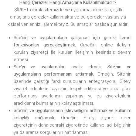
Hangi Çerezler Hangi Amaçlarla Kullanılmaktadır?
ŞİRKET olarak sitemizde ve uygulamalarımızda çeşitli
amaçlarla çerezler kullanmakta ve bu çerezler vasıtasıyla
kişisel verilerinizi işlemekteyiz. Bu amaçlar başlıca şunlardır:
Site’nin ve uygulamaların çalışması için gerekli temel
fonksiyonları gerçekleştirmek.
Örneğin, online iletişim
kurulan ziyaretçi ile kurulan iletişimin kesintisiz devam
etmesi.
Site’yi
ve uygulamaları analiz etmek, Site’nin ve
uygulamaların performansını arttırmak.
Örneğin, Site’nin
üzerinde çalıştığı farklı sunucuların entegrasyonu,
Site’yi
ziyaret edenlerin sayısının tespit edilmesi ve buna göre
performans ayarlarının yapılması ya da ziyaretçilerin
aradıklarını bulmalarının kolaylaştırılması.
Site’nin ve uygulamaların işlevselliğini arttırmak ve kullanım
kolaylığı sağlamak.
Örneğin,
Site’yi
ziyaret eden
ziyaretçinin daha sonraki ziyaretinde kullanıcı adı bilgisinin
ya da arama sorgularının hatırlanması.