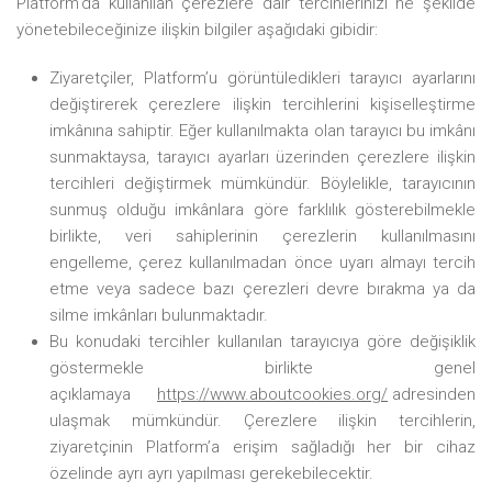
Platform’da
kullanılan çerezlere dair tercihlerinizi ne şekilde
yönetebileceğinize ilişkin bilgiler aşağıdaki gibidir:
Ziyaretçiler,
Platform’u
görüntüledikleri tarayıcı ayarlarını
değiştirerek çerezlere ilişkin tercihlerini kişiselleştirme
imkânına sahiptir. Eğer kullanılmakta olan tarayıcı bu imkânı
sunmaktaysa, tarayıcı ayarları üzerinden çerezlere ilişkin
tercihleri değiştirmek mümkündür. Böylelikle, tarayıcının
sunmuş olduğu imkânlara göre farklılık gösterebilmekle
birlikte, veri sahiplerinin çerezlerin kullanılmasını
engelleme, çerez kullanılmadan önce uyarı almayı tercih
etme veya sadece bazı çerezleri devre bırakma ya da
silme imkânları bulunmaktadır.
Bu konudaki tercihler kullanılan tarayıcıya göre değişiklik
göstermekle birlikte genel
açıklamaya
https://www.aboutcookies.org/
adresinden
ulaşmak mümkündür. Çerezlere ilişkin tercihlerin,
ziyaretçinin
Platform’a
erişim sağladığı her bir cihaz
özelinde ayrı ayrı yapılması gerekebilecektir.