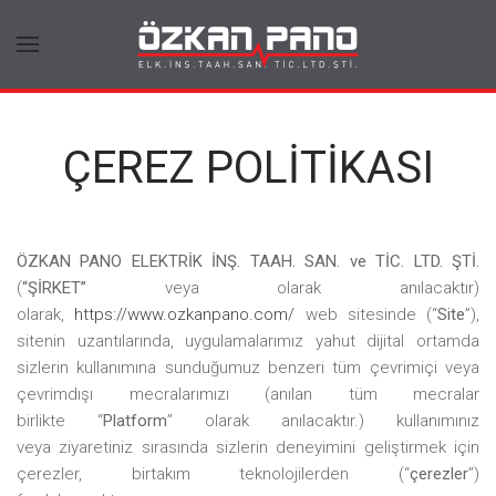
ÇEREZ POLİTİKASI
ÖZKAN PANO ELEKTRİK İNŞ. TAAH. SAN. ve TİC. LTD. ŞTİ.
(
“ŞİRKET”
veya olarak anılacaktır)
olarak,
https://www.ozkanpano.com/
web sitesinde (“
Site
”),
sitenin uzantılarında, uygulamalarımız yahut dijital ortamda
sizlerin kullanımına sunduğumuz benzeri tüm çevrimiçi veya
çevrimdışı mecralarımızı (anılan tüm mecralar
birlikte “
Platform
” olarak anılacaktır.) kullanımınız
veya ziyaretiniz sırasında sizlerin deneyimini geliştirmek için
çerezler, birtakım teknolojilerden (“
çerezler
”)