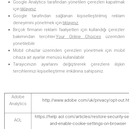
Google
Analytics
tarafından yönetilen çerezleri kapatmak
için
tıklayınız
.
Google tarafından sağlanan kişiselleştirilmiş reklam
deneyimini yönetmek için
tıklayınız
.
Birçok firmanın reklam faaliyetleri için kullandığı çerezler
bakımından tercihler
Your
Online
Choices
üzerinden
yönetilebilir.
Mobil cihazlar üzerinden çerezleri yönetmek için mobil
cihaza ait ayarlar menüsü kullanılabilir.
Tarayıcınızın ayarlarını değiştirerek çerezlere ilişkin
tercihlerinizi kişiselleştirme imkânına sahipsiniz.
Adobe
http://www.adobe.com/uk/privacy/opt-out.h
Analytics
https://help.aol.com/articles/restore-security-se
AOL
and-enable-cookie-settings-on-browser