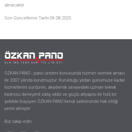
alınacaktır.
Son Güncelleme Tarihi:04.08.2025
ÖZKAN PANO ; pano üretimi konusunda hizmet vermek amacı
ile 2007 yılında kurulmuştur. Kurulduğu yıldan günümüze kadar
hizmetlerini sürdüren, akademik seviyedeki uzman teknik
kadrosu deneyimli satış ekibi ve güçlü altyapısı ile hızlı bir
şekilde büyüyen ÖZKAN PANO kendi sektöründe hak ettiği
yerini almıştır.
Bizi takip edin