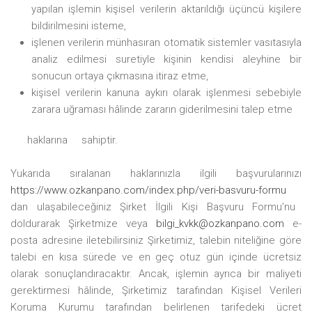
yapılan işlemin kişisel verilerin aktarıldığı üçüncü kişilere
bildirilmesini isteme,
işlenen
verilerin münhasıran otomatik sistemler vasıtasıyla
analiz edilmesi suretiyle kişinin kendisi aleyhine bir
sonucun ortaya çıkmasına itiraz etme,
kişisel
verilerin kanuna aykırı olarak işlenmesi sebebiyle
zarara uğraması hâlinde zararın giderilmesini talep etme
haklarına
sahiptir.
Yukarıda sıralanan haklarınızla ilgili başvurularınızı
https://www.ozkanpano.com/index.php/veri-basvuru-formu
dan ulaşabileceğiniz Şirket İlgili Kişi Başvuru
Formu’nu
doldurarak
Şirketmize
veya
bilgi_kvkk@ozkanpano.com
e-
posta adresine iletebilirsiniz Şirketimiz, talebin niteliğine göre
talebi en kısa sürede ve en geç otuz gün içinde ücretsiz
olarak sonuçlandıracaktır. Ancak, işlemin ayrıca bir maliyeti
gerektirmesi hâlinde, Şirketimiz tarafından Kişisel Verileri
Koruma Kurumu tarafından belirlenen tarifedeki ücret