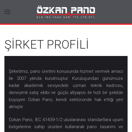
ŞİRKET PROFİLİ
Şirketimiz, pano üretimi konusunda hizmet vermek amacı
ile 2007 yılında kurulmuştur. Kuruluşundan günümüze
kadar akademik seviyedeki uzman teknik kadrosu,
deneyimli satış ekibi ve güçlü altyapısı ile hızlı bir şekilde
büyüyen Özkan Pano, kendi sektöründe hak ettiği yeri
almıştır.
Özkan Pano, IEC 61439-1/2 uluslararası standartlara uyum
belgelerine sahip ürünleri kullanarak pano tasarımı ve