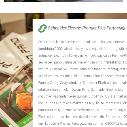
Schneider Electric Premier Plus Partnerliği
Sektörünün kalıcı liderleri arasındaki yerini korumak isteye
kurulduğu 2007 yılından bu yana enerji sektörünün güçlü 
Schneider Electric’in Türkiye genelindeki sayıca az Premier-P
seviyedeki pano üretim partnerlerinden biridir. Şirketimiz, Tip
yapılmış Prisma ve Blokset panoların tasarım, montaj, test v
gerçekleştirme yetkinliği olan Premier Plus EcoXpert Prisma
Pano İş Ortağı Seviyesindedir. Schneider Electric’in sertifikalı
ortaklarından biri olan Özkan Pano, Schneider Electric tarafı
çözümler, yazılımlar ve en güncel IEC 61439-1/2 standartlar
konusunda eğitimler almaktadır. En iyi kalite Prisma ve Blok
panolarını en iyi hizmet ve performans ile sunmak amacıyla
Electric tarafından her sene denetlenmektedir. Firmamız, 40
tam kapsamlı Prisma Pano çözümü sunma, 6300A’ya kadar