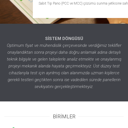
Sabit Tip Pano (PCC ve MCC) çözümü sunma yetkisine sahi
SİSTEM DÖNGÜSÜ
Optimum fiyat ve mühendislik çerçevesinde verdiğimiz teklifler
onaylandıktan sonra projeyi daha doğru anlamak adına detaylı
teknik bilgiyle ve gelen taleplerle analiz etmekte ve onaylanmış
projeyi mekanik alanda hayata geçirmekteyiz. Üst düzey test
cihazlarıyla test için ayrılmış olan alanımızda uzman kişilerce
gerekli testleri geçtikten sonra ise vadedilen sürede panellerin
sevkiyatını gerçekleştirmekteyiz.
BİRİMLER