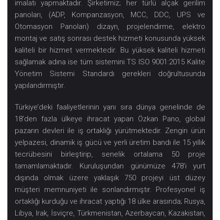
imalatı yapmaktadır. Şirketimiz; her türlü alçak gerilim
panoları, (ADP, Kompanzasyon, MCC, DDC, UPS ve
Otomasyon Panoları) dizayn, projelendirme, elektro
montaj ve satış sonrası destek hizmeti konusunda yüksek
kaliteli bir hizmet vermektedir. Bu yüksek kaliteli hizmeti
sağlamak adına ise tüm sistemini TS ISO 9001:2015 Kalite
Yönetim Sistemi Standardı gerekleri doğrultusunda
yapılandırmıştır.
Türkiye’deki faaliyetlerinin yanı sıra dünya genelinde de
18’den fazla ülkeye ihracat yapan Özkan Pano, global
pazarın devleri ile iş ortaklığı yürütmektedir. Zengin ürün
yelpazesi, dinamik iş gücü ve yerli üretim bandı ile 15 yıllık
tecrübesini birleştirip, senelik ortalama 50 proje
tamamlamaktadır. Kuruluşundan günümüze 478’i yurt
dışında olmak üzere yaklaşık 750 projeyi üst düzey
müşteri memnuniyeti ile sonlandırmıştır. Profesyonel iş
ortaklığı kurduğu ve ihracat yaptığı 18 ülke arasında; Rusya,
Libya, Irak, İsviçre, Türkmenistan, Azerbaycan, Kazakistan,